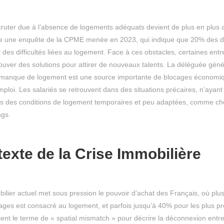
recruter due à l’absence de logements adéquats devient de plus en plus
 une enquête de la CPME menée en 2023, qui indique que 20% des di
des difficultés liées au logement. Face à ces obstacles, certaines entr
rouver des solutions pour attirer de nouveaux talents. La déléguée génér
 manque de logement est une source importante de blocages économiqu
mploi. Les salariés se retrouvent dans des situations précaires, n’ayant
ns des conditions de logement temporaires et peu adaptées, comme ch
gs.
exte de la Crise Immobilière
lier actuel met sous pression le pouvoir d’achat des Français, où pl
es est consacré au logement, et parfois jusqu’à 40% pour les plus pr
isent le terme de « spatial mismatch » pour décrire la déconnexion entr