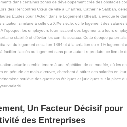
ogements dans certaines zones de développement crée des obstacles co
 Lors des Rencontres Cœur de ville à Chartres, Catherine Sabbah, dél
s Hautes Études pour l’Action dans le Logement (Idheal), a évoqué le da
situation similaire à celle du XIXe siècle, où le logement des salariés 
i. À l’époque, les employeurs fournissaient des logements à leurs empl
ertaine stabilité et d’éviter les conflits sociaux. Cette époque paternali
initiative du logement social en 1894 et à la création du « 1% logement
à faciliter l’accès au logement sans pour autant reproduire ce lien de
tuation actuelle semble tendre à une répétition de ce modèle, où les ent
s en pénurie de main-d’œuvre, cherchent à attirer des salariés en leu
hénomène soulève des questions éthiques et juridiques sur la place d
yeur-salarié.
ment, Un Facteur Décisif pour
ctivité des Entreprises