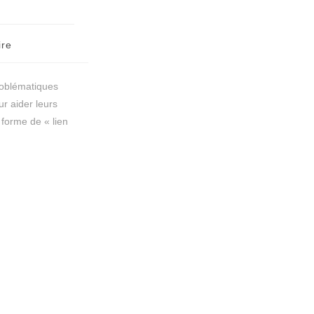
ire
roblématiques
r aider leurs
 forme de « lien