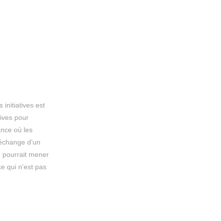
 initiatives est
tives pour
ance où les
n échange d’un
e pourrait mener
ce qui n’est pas