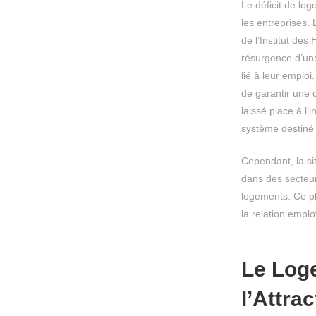
Le déficit de l
les entreprises.
de l’Institut de
résurgence d’une 
lié à leur emplo
de garantir une c
laissé place à l’
système destiné 
Cependant, la si
dans des secteur
logements. Ce p
la relation emplo
Le Loge
l’Attra