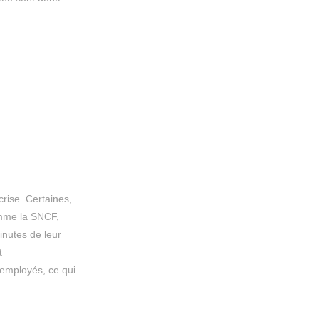
crise. Certaines,
omme la SNCF,
inutes de leur
t
 employés, ce qui