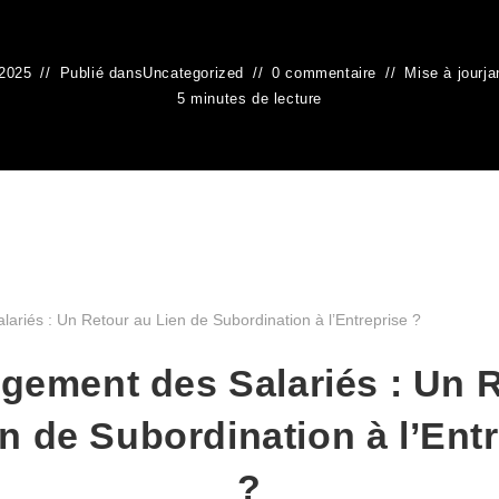
 2025
Publié dans
Uncategorized
0 commentaire
Mise à jour
ja
5 minutes de lecture
gement des Salariés : Un 
n de Subordination à l’Ent
?