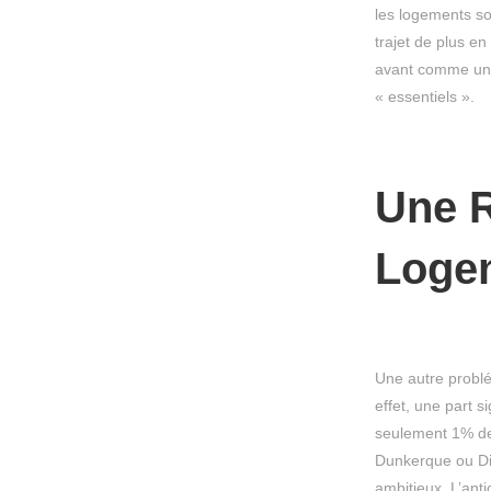
les logements so
trajet de plus en
avant comme une 
« essentiels ».
Une R
Loge
Une autre problé
effet, une part 
seulement 1% de
Dunkerque ou Die
ambitieux. L’ant