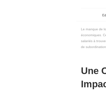
E
Le manque de lo
économiques. Ce 
salariés à trouv
de subordination
Une C
Impac