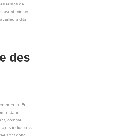
 des temps de
t souvent mis en
vailleurs dits
e des
 logements. En
entre dans
ment, comme
ojets industriels
ptée sont donc