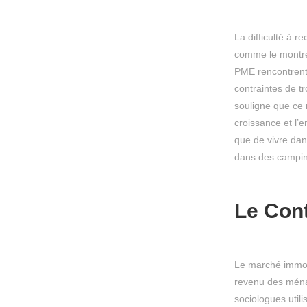
La difficulté à 
comme le montre
PME rencontrent 
contraintes de t
souligne que ce
croissance et l’e
que de vivre da
dans des campin
Le Cont
Le marché immobi
revenu des ménag
sociologues util