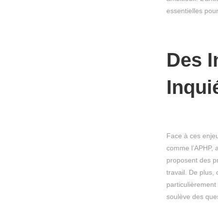
essentielles pour
Des In
Inqui
Face à ces enjeux
comme l’APHP, ai
proposent des pr
travail. De plus
particulièrement
soulève des ques