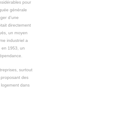
nsidérables pour
éguée générale
nger d’une
était directement
oyés, un moyen
sme industriel a
 » en 1953, un
 dépendance.
reprises, surtout
r proposant des
u logement dans