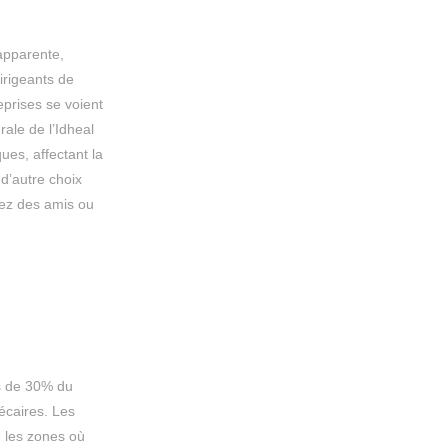
 apparente,
rigeants de
eprises se voient
ale de l’Idheal
es, affectant la
 d’autre choix
ez des amis ou
us de 30% du
écaires. Les
e les zones où