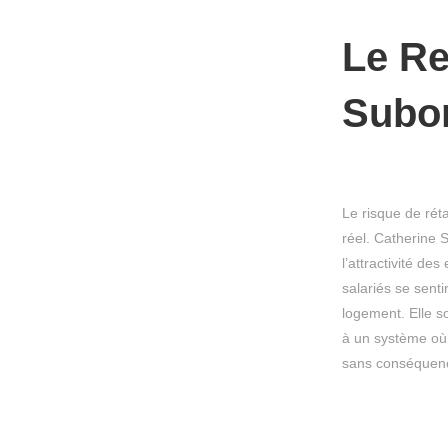
Le Re
Subor
Le risque de réta
réel. Catherine 
l’attractivité d
salariés se sent
logement. Elle s
à un système où l
sans conséquence