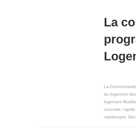
La co
prog
Loge
La Communauté Lo
du logement des 
logement flexibl
concrète, rapide
rapidement. Déc