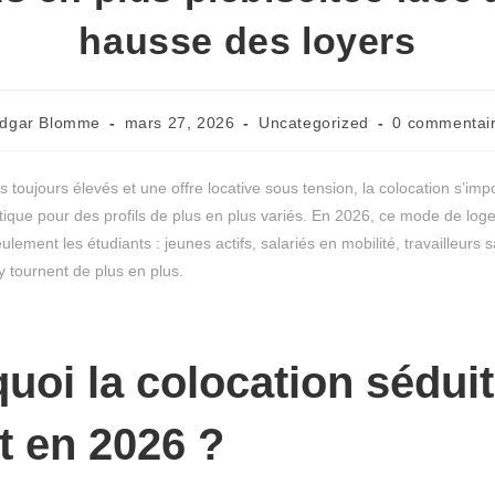
hausse des loyers
dgar Blomme
mars 27, 2026
Uncategorized
0 commentai
s toujours élevés et une offre locative sous tension, la colocation s’
que pour des profils de plus en plus variés. En 2026, ce mode de lo
lement les étudiants : jeunes actifs, salariés en mobilité, travailleurs s
 tournent de plus en plus.
uoi la colocation séduit
t en 2026 ?