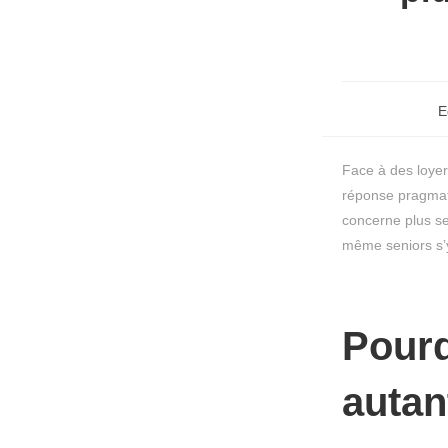
E
Face à des loyer
réponse pragmati
concerne plus seu
même seniors s’y
Pourq
autan