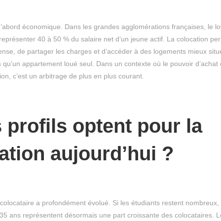
’abord économique. Dans les grandes agglomérations françaises, le lo
représenter 40 à 50 % du salaire net d’un jeune actif. La colocation per
nse, de partager les charges et d’accéder à des logements mieux situ
s qu’un appartement loué seul. Dans un contexte où le pouvoir d’acha
on, c’est un arbitrage de plus en plus courant.
 profils optent pour la
ation aujourd’hui ?
u colocataire a profondément évolué. Si les étudiants restent nombreux,
 35 ans représentent désormais une part croissante des colocataires. L