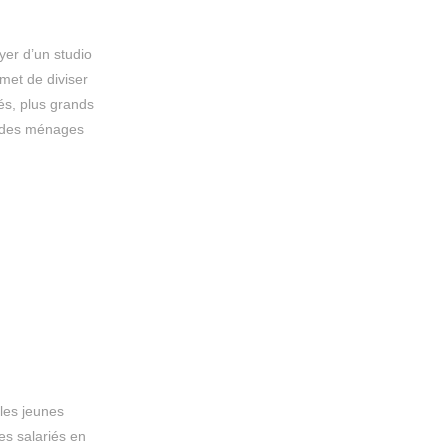
yer d’un studio
met de diviser
és, plus grands
t des ménages
 les jeunes
es salariés en