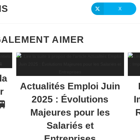
IS
X
GALEMENT AIMER
la
Actualités Emploi Juin
r
2025 : Évolutions
I
🚆
Majeures pour les
Salariés et
Entreprises