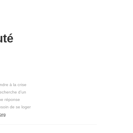
té
dre à la crise
recherche d’un
Une réponse
esoin de se loger
org