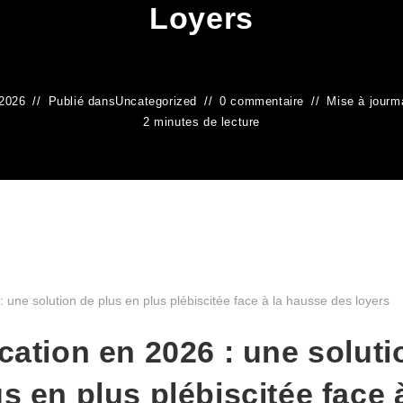
Loyers
 2026
Publié dans
Uncategorized
0 commentaire
Mise à jour
ma
2 minutes de lecture
cation en 2026 : une soluti
s en plus plébiscitée face 