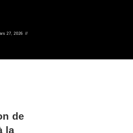
rs 27, 2026
on de
à la