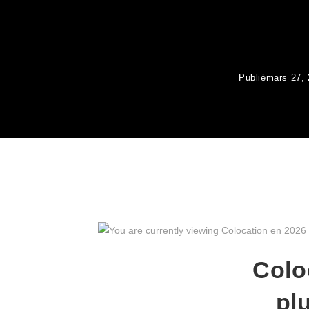
Publié
mars 27,
Colo
plu