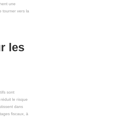
chent une
 tourner vers la
r les
ifs sont
réduit le risque
stissent dans
tages fiscaux, à