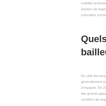
mobilité profess
solution de loge
colocation comme
Quels
baill
Du côté des prop
généralement sup
d’impayés. En 20
des grands appar
condition de respe